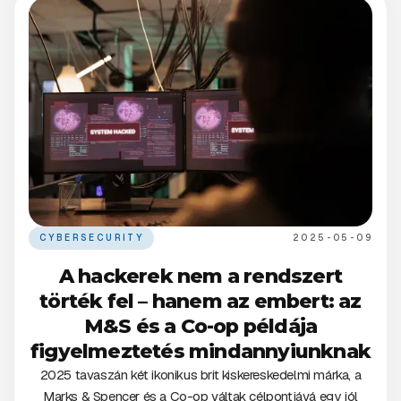
CYBERSECURITY
2025-05-09
A hackerek nem a rendszert
törték fel – hanem az embert: az
M&S és a Co-op példája
figyelmeztetés mindannyiunknak
2025 tavaszán két ikonikus brit kiskereskedelmi márka, a
Marks & Spencer és a Co-op váltak célpontjává egy jól