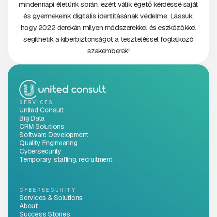
mindennapi életünk során, ezért válik égető kérdéssé saját
és gyermekeink digitális identitásának védelme. Lássuk,
hogy 2022 derekán milyen módszerekkel és eszközökkel
segíthetik a kiberbiztonságot a teszteléssel foglalkozó
szakemberek!
SERVICES
United Consult
Big Data
CRM Solutions
Software Development
Quality Engineering
Cybersecurity
Temporary staffing, recruitment
CYBERSECURITY
Services & Solutions
About
Success Stories