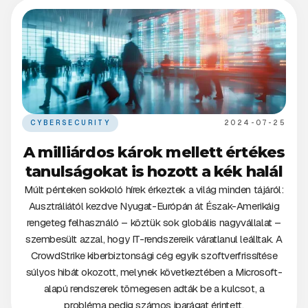
CYBERSECURITY
2024-07-25
A milliárdos károk mellett értékes
tanulságokat is hozott a kék halál
Múlt pénteken sokkoló hírek érkeztek a világ minden tájáról:
Ausztráliától kezdve Nyugat-Európán át Észak-Amerikáig
rengeteg felhasználó – köztük sok globális nagyvállalat –
szembesült azzal, hogy IT-rendszereik váratlanul leálltak. A
CrowdStrike kiberbiztonsági cég egyik szoftverfrissítése
súlyos hibát okozott, melynek következtében a Microsoft-
alapú rendszerek tömegesen adták be a kulcsot, a
probléma pedig számos iparágat érintett.