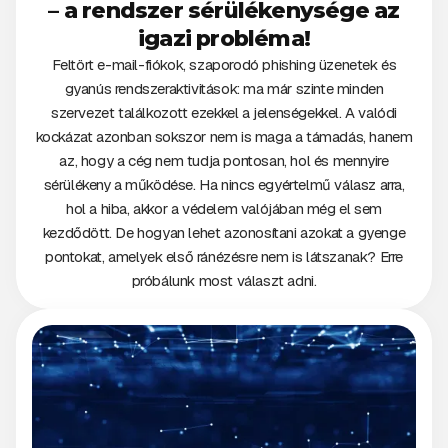
– a rendszer sérülékenysége az
igazi probléma!
Feltört e-mail-fiókok, szaporodó phishing üzenetek és
gyanús rendszeraktivitások: ma már szinte minden
szervezet találkozott ezekkel a jelenségekkel. A valódi
kockázat azonban sokszor nem is maga a támadás, hanem
az, hogy a cég nem tudja pontosan, hol és mennyire
sérülékeny a működése. Ha nincs egyértelmű válasz arra,
hol a hiba, akkor a védelem valójában még el sem
kezdődött. De hogyan lehet azonosítani azokat a gyenge
pontokat, amelyek első ránézésre nem is látszanak? Erre
próbálunk most választ adni.