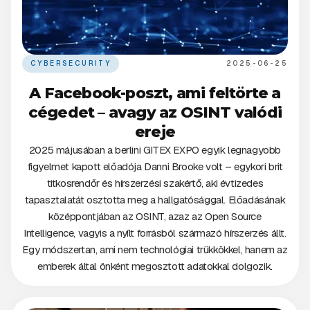
CYBERSECURITY
2025-06-25
A Facebook-poszt, ami feltörte a
cégedet – avagy az OSINT valódi
ereje
2025 májusában a berlini GITEX EXPO egyik legnagyobb
figyelmet kapott előadója Danni Brooke volt – egykori brit
titkosrendőr és hírszerzési szakértő, aki évtizedes
tapasztalatát osztotta meg a hallgatósággal. Előadásának
középpontjában az OSINT, azaz az Open Source
Intelligence, vagyis a nyílt forrásból származó hírszerzés állt.
Egy módszertan, ami nem technológiai trükkökkel, hanem az
emberek által önként megosztott adatokkal dolgozik.