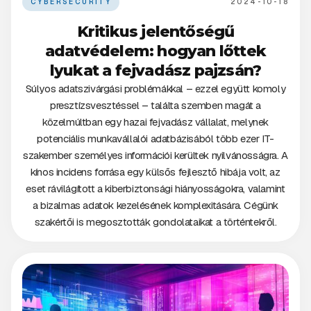
CYBERSECURITY
2024-10-18
Kritikus jelentőségű
adatvédelem: hogyan lőttek
lyukat a fejvadász pajzsán?
Súlyos adatszivárgási problémákkal – ezzel együtt komoly
presztízsvesztéssel – találta szemben magát a
közelmúltban egy hazai fejvadász vállalat, melynek
potenciális munkavállalói adatbázisából több ezer IT-
szakember személyes információi kerültek nyilvánosságra. A
kínos incidens forrása egy külsős fejlesztő hibája volt, az
eset rávilágított a kiberbiztonsági hiányosságokra, valamint
a bizalmas adatok kezelésének komplexitására. Cégünk
szakértői is megosztották gondolataikat a történtekről.