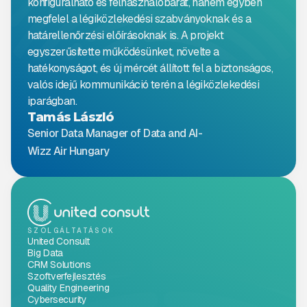
konfigurálható és felhasználóbarát, hanem egyben
megfelel a légiközlekedési szabványoknak és a
határellenőrzési előírásoknak is. A projekt
egyszerűsítette működésünket, növelte a
hatékonyságot, és új mércét állított fel a biztonságos,
valós idejű kommunikáció terén a légiközlekedési
iparágban.
Tamás László
Senior Data Manager of Data and AI
-
Wizz Air Hungary
SZOLGÁLTATÁSOK
United Consult
Big Data
CRM Solutions
Szoftverfejlesztés
Quality Engineering
Cybersecurity