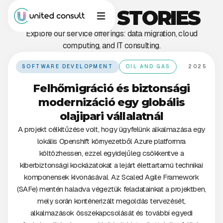
SUCCESS STORIES
Explore our service offerings: data migration, cloud
computing, and IT consulting.
SOFTWARE DEVELOPMENT
OIL AND GAS
2025
Felhőmigráció és biztonsági
modernizáció egy globális
olajipari vállalatnál
A projekt célkitűzése volt, hogy ügyfelünk alkalmazása egy
lokális Openshift környezetből Azure platformra
költözhessen, ezzel egyidejűleg csökkentve a
kiberbiztonsági kockázatokat a lejárt élettartamú technikai
komponensek kivonásával. Az Scaled Agile Framework
(SAFe) mentén haladva végeztük feladatainkat a projektben,
mely során konténerizált megoldás tervezését,
alkalmazások összekapcsolását és további egyedi