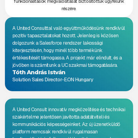
funkcionalitások megvalósítását biztosítottuk ügyfelünk
részére.
A United Consulttal való együttműködésünk rendkívül
pozitív tapasztalatokat hozott. Jelenleg is közösen
dolgozunk a Salesforce rendszer lakossági
kiterjesztésén, hogy minél több termékünk
értékesítését támogassa. A projekt már elindult, és a
jövőben is számítunk a UC szakmai támogatására.
Tóth András István
Solution Sales Director
-
E.ON Hungary
A United Consult innovatív megközelítése és technikai
szakértelme jelentősen javította adatátviteli és
kommunikációs képességeinket. Az új üzenetküldő
platform nemcsak rendkívül rugalmasan