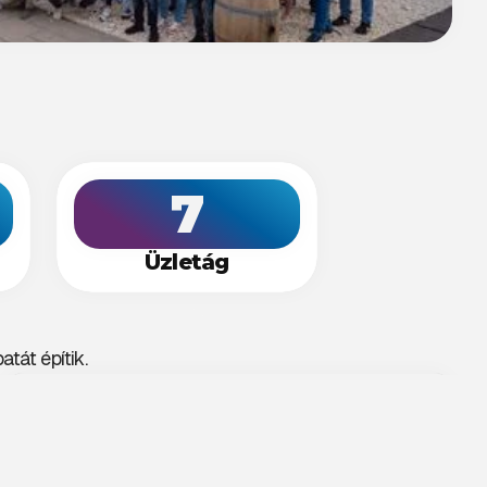
7
Üzletág
tát építik.
CHIEF FINANCE OFFICER
Dömötör György
CEO - UC BIG DATA ZRT.