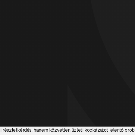
i részletkérdés, hanem közvetlen üzleti kockázatot jelentő pro