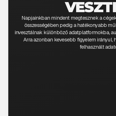
VESZT
Napjainkban mindent megtesznek a cégek 
összességében pedig a hatékonyabb műkö
invesztálnak különböző adatplatformokba, au
Arra azonban kevesebb figyelem irányul,
felhasznált ada