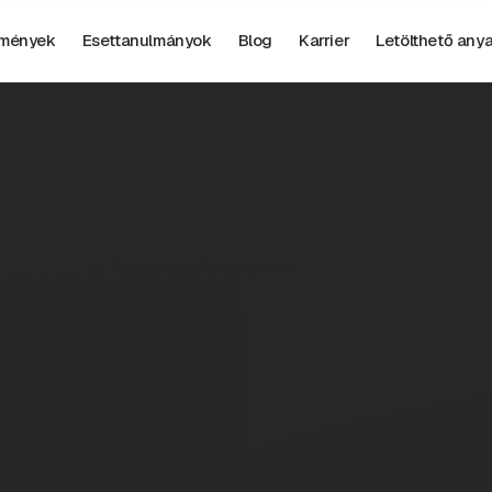
mények
Esettanulmányok
Blog
Karrier
Letölthető any