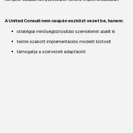
A United Consult nem csupán eszközt vezet be, hanem:
stratégiai minőségbiztosítási szemléletet alakít ki
testre szabott implementációs modellt biztosít
támogatja a szervezeti adaptációt
és hosszú távú partnerként segíti az AI-vezérelt
működésre való átállást
Segít optimalizálni a tesztelési költségeket, vállalati
szinten