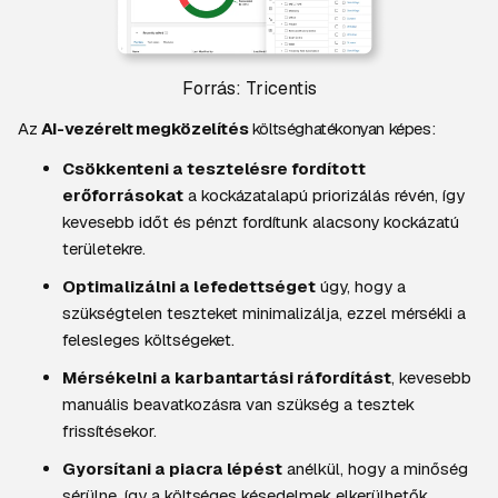
Forrás: Tricentis
Az
AI-vezérelt megközelítés
költséghatékonyan képes:
Csökkenteni a tesztelésre fordított
erőforrásokat
a kockázatalapú priorizálás révén, így
kevesebb időt és pénzt fordítunk alacsony kockázatú
területekre.
Optimalizálni a lefedettséget
úgy, hogy a
szükségtelen teszteket minimalizálja, ezzel mérsékli a
felesleges költségeket.
Mérsékelni a karbantartási ráfordítást
, kevesebb
manuális beavatkozásra van szükség a tesztek
frissítésekor.
Gyorsítani a piacra lépést
anélkül, hogy a minőség
sérülne, így a költséges késedelmek elkerülhetők.