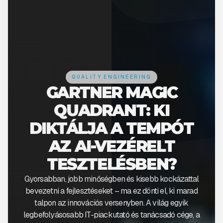
QUALITY ENGINEERING
GARTNER MAGIC
QUADRANT: KI
DIKTÁLJA A TEMPÓT
AZ AI-VEZÉRELT
TESZTELÉSBEN?
Gyorsabban, jobb minőségben és kisebb kockázattal
bevezetni a fejlesztéseket – ma ez dönti el, ki marad
talpon az innovációs versenyben. A világ egyik
legbefolyásosabb IT-piackutató és tanácsadó cége, a