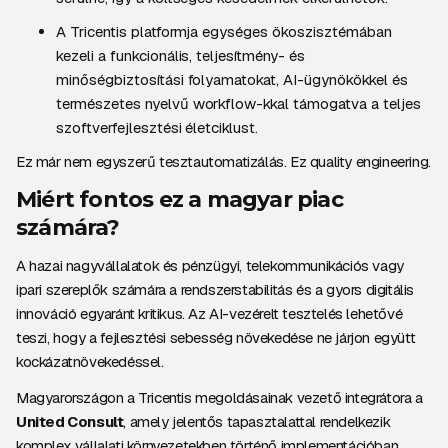
A Tricentis platformja egységes ökoszisztémában
kezeli a funkcionális, teljesítmény- és
minőségbiztosítási folyamatokat, AI-ügynökökkel és
természetes nyelvű workflow-kkal támogatva a teljes
szoftverfejlesztési életciklust.
Ez már nem egyszerű tesztautomatizálás. Ez quality engineering.
Miért fontos ez a magyar piac
számára?
A hazai nagyvállalatok és pénzügyi, telekommunikációs vagy
ipari szereplők számára a rendszerstabilitás és a gyors digitális
innováció egyaránt kritikus. Az AI-vezérelt tesztelés lehetővé
teszi, hogy a fejlesztési sebesség növekedése ne járjon együtt
kockázatnövekedéssel.
Magyarországon a Tricentis megoldásainak vezető integrátora a
United Consult
, amely jelentős tapasztalattal rendelkezik
komplex vállalati környezetekben történő implementációban.