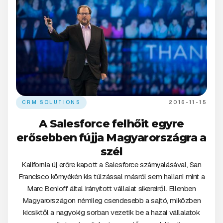
CRM SOLUTIONS
2016-11-15
A Salesforce felhőit egyre
erősebben fújja Magyarországra a
szél
Kalifornia új erőre kapott a Salesforce szárnyalásával, San
Francisco környékén kis túlzással másról sem hallani mint a
Marc Benioff által irányított vállalat sikereiről. Ellenben
Magyarországon némileg csendesebb a sajtó, miközben
kicsiktől a nagyokig sorban vezetik be a hazai vállalatok