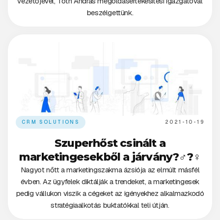
vezetőjével, Tóth András megoldásértékesítési igazgatóval
beszélgettünk.
CRM SOLUTIONS
2021-10-19
Szuperhőst csinált a
marketingesekből a járvány?‍♂️?‍♀️
Nagyot nőtt a marketingszakma ázsiója az elmúlt másfél
évben. Az ügyfelek diktálják a trendeket, a marketingesek
pedig vállukon viszik a cégeket az igényekhez alkalmazkodó
stratégiaalkotás buktatókkal teli útján.