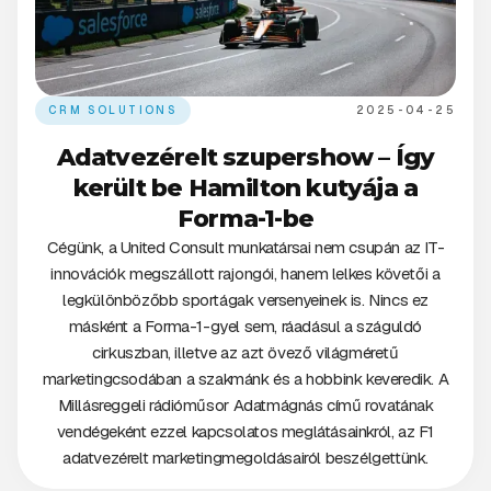
CRM SOLUTIONS
2025-04-25
Adatvezérelt szupershow – Így
került be Hamilton kutyája a
Forma-1-be
Cégünk, a United Consult munkatársai nem csupán az IT-
innovációk megszállott rajongói, hanem lelkes követői a
legkülönbözőbb sportágak versenyeinek is. Nincs ez
másként a Forma-1-gyel sem, ráadásul a száguldó
cirkuszban, illetve az azt övező világméretű
marketingcsodában a szakmánk és a hobbink keveredik. A
Millásreggeli rádióműsor Adatmágnás című rovatának
vendégeként ezzel kapcsolatos meglátásainkról, az F1
adatvezérelt marketingmegoldásairól beszélgettünk.