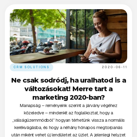
CRM SOLUTIONS
2020-06-11
Ne csak sodródj, ha uralhatod is a
változásokat! Merre tart a
marketing 2020-ban?
Manapság – reményeink szerint a járvány végéhez
közeledve – mindenkit az foglalkoztat, hogy a
„válságüzemmódból” hogyan térhetünk vissza a normális
kerékvágásba, és hogy a néhány hónapos megtorpanás
után miként vehet új lendületet az üzlet. A jelenlegi helyzet