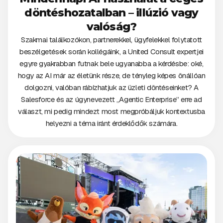
döntéshozatalban – illúzió vagy
valóság?
Szakmai találkozókon, partnerekkel, ügyfelekkel folytatott
beszélgetések során kollégáink, a United Consult expertjei
egyre gyakrabban futnak bele ugyanabba a kérdésbe: oké,
hogy az AI már az életünk része, de tényleg képes önállóan
dolgozni, valóban rábízhatjuk az üzleti döntéseinket? A
Salesforce és az úgynevezett „Agentic Enterprise” erre ad
választ, mi pedig mindezt most megpróbáljuk kontextusba
helyezni a téma iránt érdeklődők számára.