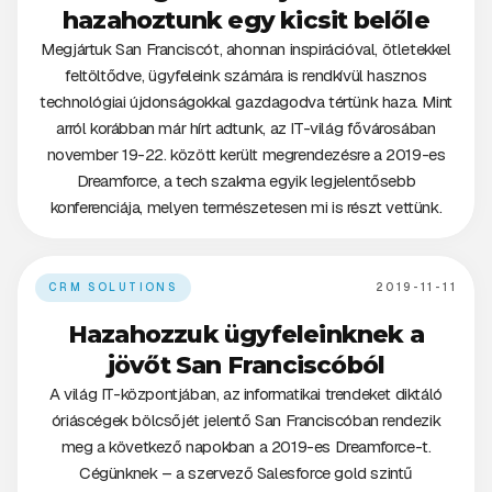
hazahoztunk egy kicsit belőle
Megjártuk San Franciscót, ahonnan inspirációval, ötletekkel
feltöltődve, ügyfeleink számára is rendkívül hasznos
technológiai újdonságokkal gazdagodva tértünk haza. Mint
arról korábban már hírt adtunk, az IT-világ fővárosában
november 19-22. között került megrendezésre a 2019-es
Dreamforce, a tech szakma egyik legjelentősebb
konferenciája, melyen természetesen mi is részt vettünk.
CRM SOLUTIONS
2019-11-11
Hazahozzuk ügyfeleinknek a
jövőt San Franciscóból
A világ IT-központjában, az informatikai trendeket diktáló
óriáscégek bölcsőjét jelentő San Franciscóban rendezik
meg a következő napokban a 2019-es Dreamforce-t.
Cégünknek – a szervező Salesforce gold szintű