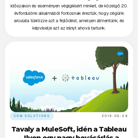
időszakon és eseményen végigkísért minket, de közelgő 20.
évfordulónk alkalmából fontosnak éreztük, hogy cégünk
arculata tükrözze azt a fejlődést, amelyen átmentünk, és
képviselje azt az irányt ahová tartunk.
CRM SOLUTIONS
2019-06-24
Tavaly a MuleSoft, idén a Tableau
– Ilyen egy nagy bevásárlás a