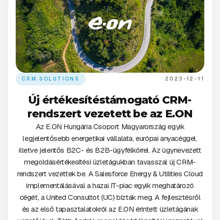
CRM SOLUTIONS
2023-12-11
Új értékesítéstámogató CRM-
rendszert vezetett be az E.ON
Az E.ON Hungária Csoport Magyarország egyik
legjelentősebb energetikai vállalata, európai anyacéggel,
illetve jelentős B2C- és B2B-ügyfélkörrel. Az úgynevezett
megoldásértékesítési üzletágukban tavasszal új CRM-
rendszert vezettek be. A Salesforce Energy & Utilities Cloud
implementálásával a hazai IT-piac egyik meghatározó
cégét, a United Consultot (UC) bízták meg. A fejlesztésről
és az első tapasztalatokról az E.ON érintett üzletágának