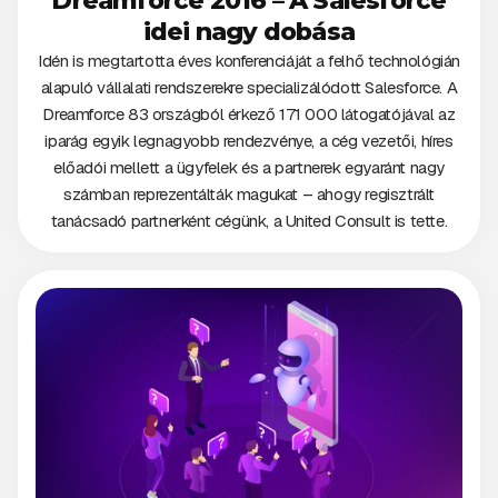
Dreamforce 2016 – A Salesforce
idei nagy dobása
Idén is megtartotta éves konferenciáját a felhő technológián
alapuló vállalati rendszerekre specializálódott Salesforce. A
Dreamforce 83 országból érkező 171 000 látogatójával az
iparág egyik legnagyobb rendezvénye, a cég vezetői, híres
előadói mellett a ügyfelek és a partnerek egyaránt nagy
számban reprezentálták magukat – ahogy regisztrált
tanácsadó partnerként cégünk, a United Consult is tette.