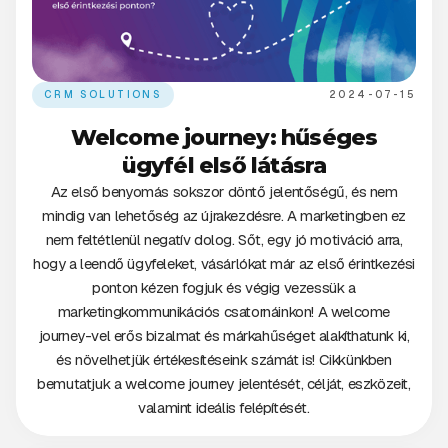
CRM SOLUTIONS
2024-07-15
Welcome journey: hűséges
ügyfél első látásra
Az első benyomás sokszor döntő jelentőségű, és nem
mindig van lehetőség az újrakezdésre. A marketingben ez
nem feltétlenül negatív dolog. Sőt, egy jó motiváció arra,
hogy a leendő ügyfeleket, vásárlókat már az első érintkezési
ponton kézen fogjuk és végig vezessük a
marketingkommunikációs csatornáinkon! A welcome
journey-vel erős bizalmat és márkahűséget alakíthatunk ki,
és növelhetjük értékesítéseink számát is! Cikkünkben
bemutatjuk a welcome journey jelentését, célját, eszközeit,
valamint ideális felépítését.