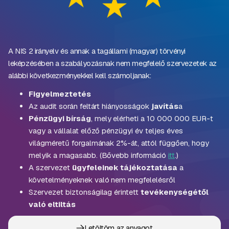
A NIS 2 irányelv és annak a tagállami (magyar) törvényi
leképzésében a szabályozásnak nem megfelelő szervezetek az
alábbi következményekkel kell számoljanak:
Figyelmeztetés
Az audit során feltárt hiányosságok
javítás
a
Pénzügyi bírság
, mely elérheti a 10 000 000 EUR-t
vagy a vállalat előző pénzügyi év teljes éves
világméretű forgalmának 2%-át, attól függően, hogy
melyik a magasabb. (Bővebb információ
itt
.)
A szervezet
ügyfeleinek tájékoztatása
a
követelményeknek való nem megfelelésről
Szervezet biztonságilag érintett
tevékenységétől
való eltiltás
Letöltöm az anyagot