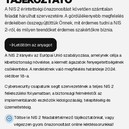
A NIS 2 érintettségi önazonosítást követően számtalan
feladat hárulhat szervezetére. A gördülékenyebb megfelelés
érdekében összegyűjtöttük Önnek, mit érdemes tudni a NIS
2-ről, és milyen teendőket érdemes szakértőkre bíznia.
Letöltöm az anyagot
A NIS 2 irányelv az Európai Unió szabályozása, amelynek célja a
kiberbiztonság növelése, a kiemelt ágazatok fenyegetettségének
csökkentése. A rendeletnek való megfelelés határideje 2024.
október 18-a.
Cybersecurity csapatunk segít szervezetének a teljes NIS 2
felkészülési folyamatban, a biztonsági felméréstől az
implementálandó eszközök kidolgozásáig, telepítéséig és
üzemeltetésig.
Töltse le NIS 2 feladatértelmező tájékoztatónkat, vagy
végezzen gyors önazonosítást online kérdéssorunkkal!