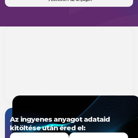
Stratégiai tudás, ami előnyt
jelent
Merüljön el a legfrissebb iparági trendekben és bevált
megoldásokban, amelyek támogatják az IT-stratégiai
döntéshozatalt. Ingyenesen letölthető anyagaink segítik
abban, hogy szervezete agilisabban reagáljon a
változásokra, optimalizálja folyamatait és üzleti értéket
teremtsen a technológia által.
Az ingyenes anyagot adataid
kitöltése után éred el: