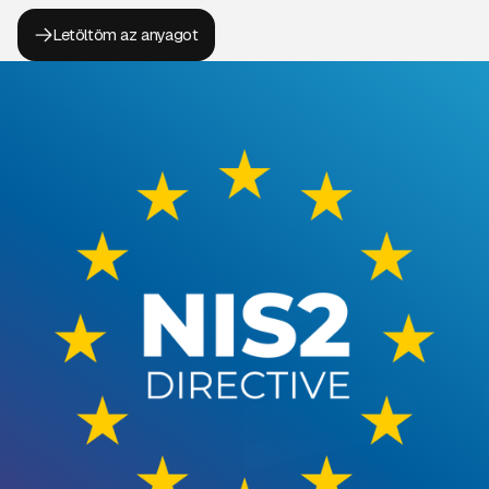
Letöltöm az anyagot