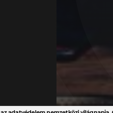
, az adatvédelem nemzetközi világnapja.