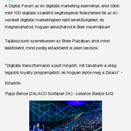
A Digital Forum az év digitális marketing eseménye, ahol több
mint 100 digitális szakértő segítségével fedezheted fel az AI-
vezérelt digitális marketingben rejlő lehetőségeket, és
megtanulhatod, hogyan aknázhatod ki őket maximálisan!
Találkozzunk személyesen az Etele Plázában, ahol mind
kiállítóként, mind pedig előadóként is jelen leszünk.
"Digitális transzformáció a pult mögött: mit tanultunk a világ
legjobb loyalty programjaiból, és hogyan lépte meg a Zalaco”​ -
​Előadók:
Papp Bence
(ZALACO Sütõipari Zrt.) -
Lakatos Balázs
(UC) ​