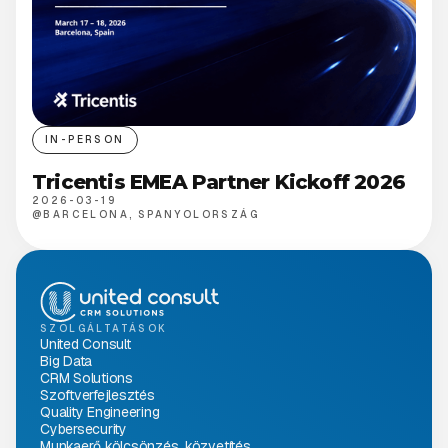
IN-PERSON
Tricentis EMEA Partner Kickoff 2026
2026-03-19
@
BARCELONA, SPANYOLORSZÁG
SZOLGÁLTATÁSOK
United Consult
Big Data
CRM Solutions
Szoftverfejlesztés
Quality Engineering
Cybersecurity
Munkaerő kölcsönzés, közvetítés