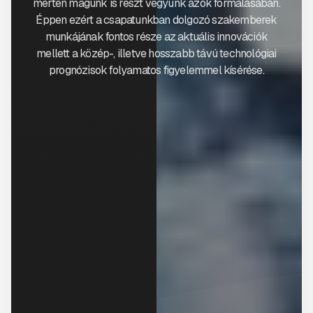
mérten magunk is részt vegyünk azok formálásában.
Éppen ezért a csapatunkban dolgozó szakemberek
munkájának fontos része az aktuális innovációk
mellett a közép-, illetve hosszabb távú technológiai
prognózisok folyamatos figyelemmel kísérése.