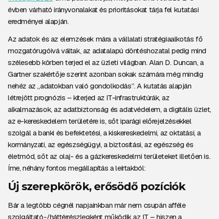
évben várható irányvonalakat és prioritásokat tárja fel kutatási
eredményei alapján.
Az adatok és az elemzések mára a vállalati stratégiaalkotás fő
mozgatórugóivá váltak, az adatalapú döntéshozatal pedig mind
szélesebb körben terjed el az üzleti világban. Alan D. Duncan, a
Gartner szakértője szerint azonban sokak számára még mindig
nehéz az „adatokban való gondolkodás”. A kutatás alapján
létrejött prognózis – kiterjed az IT-infrastruktúrák, az
alkalmazások, az adatbiztonság és adatvédelem, a digitális üzlet,
az e-kereskedelem területére is, sőt iparági előrejelzésekkel
szolgál a banki és befektetési, a kiskereskedelmi, az oktatási, a
kormányzati, az egészségügyi, a biztosítási, az egészség és
életmód, sőt az olaj- és a gázkereskedelmi területeket illetően is.
Íme, néhány fontos megállapítás a leírtakból:
Új szerepkörök, erősödő pozíciók
Bár a legtöbb cégnél napjainkban már nem csupán afféle
szolgáltató-/háttérrészlegként működik az IT – hiszen a