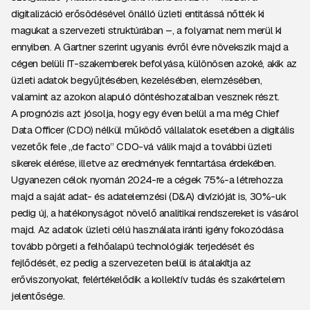
digitalizáció erősödésével önálló üzleti entitássá nőtték ki
magukat a szervezeti struktúrában –, a folyamat nem merül ki
ennyiben. A Gartner szerint ugyanis évről évre növekszik majd a
cégen belüli IT-szakemberek befolyása, különösen azoké, akik az
üzleti adatok begyűjtésében, kezelésében, elemzésében,
valamint az azokon alapuló döntéshozatalban vesznek részt.
A prognózis azt jósolja, hogy egy éven belül a ma még Chief
Data Officer (CDO) nélkül működő vállalatok esetében a digitális
vezetők fele „de facto” CDO-vá válik majd a további üzleti
sikerek elérése, illetve az eredmények fenntartása érdekében.
Ugyanezen célok nyomán 2024-re a cégek 75%-a létrehozza
majd a saját adat- és adatelemzési (D&A) divízióját is, 30%-uk
pedig új, a hatékonyságot növelő analitikai rendszereket is vásárol
majd. Az adatok üzleti célú használata iránti igény fokozódása
tovább pörgeti a felhőalapú technológiák terjedését és
fejlődését, ez pedig a szervezeten belül is átalakítja az
erőviszonyokat, felértékelődik a kollektív tudás és szakértelem
jelentősége.