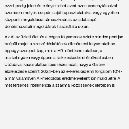
ezzel pedig jelentős előnyre tehet szert azon versenytársaival
szemben, melyek csupán saját tapasztalataikra vagy egyetlen
központi megoldásra támaszkodnak az adatalapú
döntéshozatali megoldások használata során.
Az AI az üzleti élet és a céges folyamatok szinte minden pontján
beépül majd: a szerződéskötések ellenőrzési folyamataiban
éppúgy szerepet kap, mint a HR-döntéshozatalban, a
marketingben vagy éppen a kiskereskedelmi értékesítésben.
Utóbbival kapcsolatban beszédes adat, hogy a Gartner
előrejelzése szerint 2024-ben az e-kereskedelmi forgalom 10%-
a már valamilyen AI-megoldás eredményeként jön majd létre. A
mesterséges intelligencia a szakmai közösségek életében is
megjelenik: 2025-re a munkahelyi beszélgetések 75%-át rögzítik
és elemzik majd, ami lehetővé teszi a hozzáadott szervezeti
érték hasznosítását és a kockázatok feltárását.
Sokszínű adathalmazok, megújuló
infrastruktúra