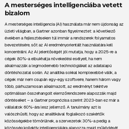
A mesterséges intelligenciába vetett
bizalom
A mesterséges intelligencia (AI) használata már nem újdonság az
üzleti világban, a Gartner azonban figyelmeztet: a következő
években a fejlesztéseken túl immár a rendszerek folyamatos
bevezetésére, sőt az AI eredményorientált használatára kell
koncentrálni. Az AI jelentőségét jól mutatja, hogy a 2025-re a
cégek 80%-a elbukhatja növekedési esélyeit, ha nem
alkalmazzák a legmodernebb technológiákat az adatalapú
döntéshozatal során. Az analitika sokkal komplexebbé válik, a
cégek már nem csupán egy-egy szoftverre, hanem három vagy
több, párhuzamosan alkalmazott, az eredményt tekintve
optimálisan összehangolt elemzőrendszerre alapozzák majd
döntéseiket – a Gartner prognózisa szerint 2023-ban ez már a
vállalatok 60%-ára lesz jellemző. A tanulmány azt is
valószínűsíti, hogy az analitikával foglalkozó szakértők
közösségekbe tömörülnek, a szervezetek 30%-a pedig a
közösség kollektív intelligenciájára alapozza majd működését,