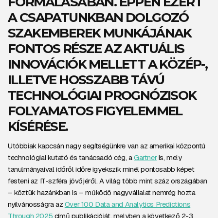
FORMÁLÁSÁBAN. ÉPPEN EZÉRT
A CSAPATUNKBAN DOLGOZÓ
SZAKEMBEREK MUNKÁJÁNAK
FONTOS RÉSZE AZ AKTUÁLIS
INNOVÁCIÓK MELLETT A KÖZÉP-,
ILLETVE HOSSZABB TÁVÚ
TECHNOLÓGIAI PROGNÓZISOK
FOLYAMATOS FIGYELEMMEL
KÍSÉRÉSE.
Utóbbiak kapcsán nagy segítségünkre van az amerikai központú
technológiai kutató és tanácsadó cég, a
Gartner
is, mely
tanulmányaival időről időre igyekszik minél pontosabb képet
festeni az IT-szféra jövőjéről. A világ több mint száz országában
– köztük hazánkban is – működő nagyvállalat nemrég hozta
nyilvánosságra az
Over 100 Data and Analytics Predictions
Through 2025
című publikációját, melyben a következő 2-3