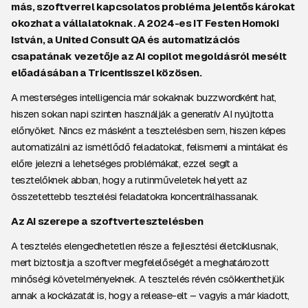
más, szoftverrel kapcsolatos probléma jelentős károkat
okozhat a vállalatoknak. A 2024-es IT Festen Homoki
István, a United Consult QA és automatizációs
csapatának vezetője az AI copilot
megoldásról mesélt
előadásában a Tricentisszel közösen.
A mesterséges intelligencia már sokaknak buzzwordként hat,
hiszen sokan napi szinten használják a generatív AI nyújtotta
előnyöket. Nincs ez másként a tesztelésben sem, hiszen képes
automatizálni az ismétlődő feladatokat, felismerni a mintákat és
előre jelezni a lehetséges problémákat, ezzel segít a
tesztelőknek abban, hogy a rutinműveletek helyett az
összetettebb tesztelési feladatokra koncentrálhassanak.
Az AI szerepe a szoftvertesztelésben
A tesztelés elengedhetetlen része a fejlesztési életciklusnak,
mert biztosítja a szoftver megfelelőségét a meghatározott
minőségi követelményeknek. A tesztelés révén csökkenthetjük
annak a kockázatát is, hogy a release-elt – vagyis a már kiadott,