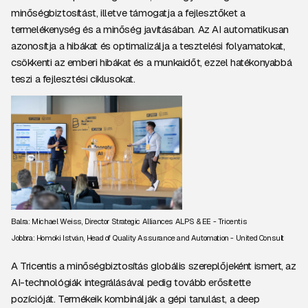
minőségbiztosítást, illetve támogatja a fejlesztőket a
termelékenység és a minőség javításában. Az AI automatikusan
azonosítja a hibákat és optimalizálja a tesztelési folyamatokat,
csökkenti az emberi hibákat és a munkaidőt, ezzel hatékonyabbá
teszi a fejlesztési ciklusokat.
Balra: Michael Weiss, Director Strategic Alliances ALPS & EE - Tricentis
Jobbra: Homoki István, Head of Quality Assurance and Automation - United Consult
A Tricentis a minőségbiztosítás globális szereplőjeként ismert, az
AI-technológiák integrálásával pedig tovább erősítette
pozícióját. Termékeik kombinálják a gépi tanulást, a deep