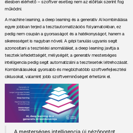
élesben elérhető – szoftver esetleg nem az előírtak szerint fog
működni.
A machine learning, a deep learning és a generatív AI kombinálása
egyre jobban terjed a tesztautomatizációs folyamatokban, ez
pedig nem csupán a gyorsaságot és a hatékonyságot, hanem a
sikerességet is nagyban növeli. A gépi tanulás ugyanis segít
azonosítani a tesztelési anomáliákat, a deep learning javítja a
tesztek lefedettségét, mélységét, a generatív mesterséges
intelligencia pedig segít automatizálni a tesztesetek létrehozását.
Kombinálásukkal gyorsabb és megbízhatóbb szoftverfejlesztési
ciklusokat, valamint jobb szoftverminőséget érhetünk el.
„A mesterséges intelligencia új nézőpontot