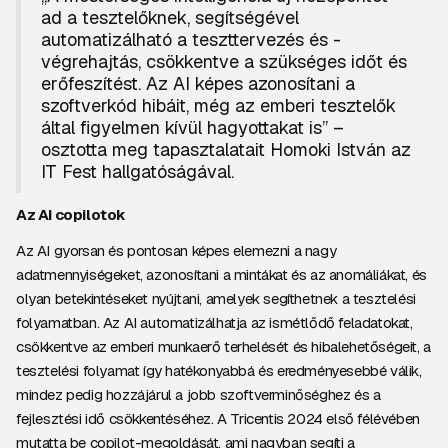
ad a tesztelőknek, segítségével
automatizálható a teszttervezés és -
végrehajtás, csökkentve a szükséges időt és
erőfeszítést. Az AI képes azonosítani a
szoftverkód hibáit, még az emberi tesztelők
által figyelmen kívül hagyottakat is” –
osztotta meg tapasztalatait Homoki István az
IT Fest hallgatóságával.
Az AI copilotok
Az AI gyorsan és pontosan képes elemezni a nagy
adatmennyiségeket, azonosítani a mintákat és az anomáliákat, és
olyan betekintéseket nyújtani, amelyek segíthetnek a tesztelési
folyamatban. Az AI automatizálhatja az ismétlődő feladatokat,
csökkentve az emberi munkaerő terhelését és hibalehetőségeit, a
tesztelési folyamat így hatékonyabbá és eredményesebbé válik,
mindez pedig hozzájárul a jobb szoftverminőséghez és a
fejlesztési idő csökkentéséhez. A Tricentis 2024 első félévében
mutatta be copilot-megoldását, ami nagyban segíti a