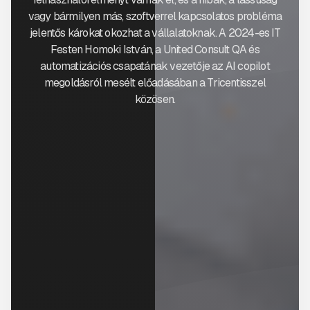
vagy bármilyen más, szoftverrel kapcsolatos probléma
jelentős károkat okozhat a vállalatoknak. A 2024-es IT
Festen Homoki István, a United Consult QA és
automatizációs csapatának vezetője az AI copilot
megoldásról mesélt előadásában a Tricentisszel
közösen.