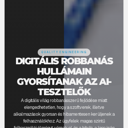
QUALITY ENGINEERING
DIGITÁLIS ROBBANÁS
HULLÁMAIN
GYORSÍTANAK AZ AI-
TESZTELŐK
A digitális világ robbanásszerű fejlődése miatt
elengedhetetlen, hogy a szoftverek, illetve
alkalmazások gyorsan és hibamentesen kerüljenek a
felhasználókhoz. Az ügyfelek magas szintű
felhasználói élményt várnak el, és a hibák, a lassúság