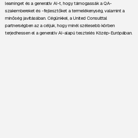
learninget és a generatív AI-t, hogy támogassák a QA-
szakembereket és -fejlesztőket a termelékenység, valamint a
minőség javításában. Cégünkkel, a United Consulttal
partnerségben az a céljuk, hogy minél szélesebb körben
terjedhessen el a generatív AI-alapú tesztelés Közép-Európában.
A Tricentis Copilot AI-alapú, intelligens asszisztensek segítenek
a minőségbiztosítási és fejlesztői csapatoknak hatékonyabban,
eredményesebben tesztelni az alkalmazásokat, folyamatokat,
illetve adatokat. Segítenek a tesztesetek létrehozásában, a
tesztelés optimalizálásában, összetett riportok nyújtásában,
valamint szakértelmet és útmutatást biztosítanak a tesztelési
életciklus során.